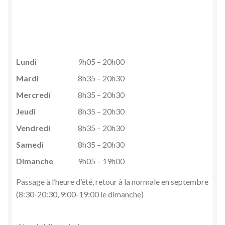
Politique de confidentialité
Politique de cookies (UE)
Panier
Ouvrir
Lundi
9h05 – 20h00
le
Mardi
8h35 – 20h30
Mon compte
menu
Mercredi
8h35 – 20h30
enfant
Jeudi
8h35 – 20h30
Vendredi
8h35 – 20h30
Samedi
8h35 – 20h30
Dimanche
9h05 – 19h00
Passage à l’heure d’été, retour à la normale en septembre
(8:30-20:30, 9:00-19:00 le dimanche)