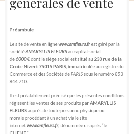
générales de vente
Galerie
Stands, salons, événementiel
Interflora
Préambule
Informations et contacts
Ouvrir
Le site de vente en ligne
www.amfleurs.fr
est géré par la
le
société
AMARYLLIS FLEURS
au capital social
Informations et contacts
menu
de
6000
€
dont le siège social est situé au
230 rue de la
enfant
Croix-Nivert 75015 PARIS
, immatriculée au registre du
Label Fleur de France
Commerce et des Sociétés de
PARIS
sous le numéro 853
844 710.
Tarif des livraisons
Il est préalablement précisé que les présentes conditions
CGV
régissent les ventes de ses produits par
AMARYLLIS
FLEURS
auprès de toute personne physique ou
Politique en matière de remboursements et de
morale procédant à un achat via le site
retours
internet
www.amfleurs.fr
,
dénommée ci-après “le
CLIENT”.