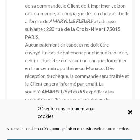
de sa commande, le Client doit imprimer ce bon
de commande, accompagné de son chèque libellé
à l’ordre de
AMARYLLIS FLEURS
à l’adresse
suivante :
230 rue de la Croix-Nivert 75015
PARIS
.
Aucun paiement en espèces ne doit être
envoyé. En cas de paiement par chèque bancaire,
celui-ci doit être émis par une banque domiciliée
en France métropolitaine ou Monaco. Dès
réception du chèque, la commande sera traitée et
le Client en sera informé par email. La
société
AMARYLLIS FLEURS
expédiera les
produits sous 10 jours environ, délais de
vérification de la provision par les établissements
Gérer le consentement aux
bancaires.
cookies
soit en espèces :
Nous utilisons des cookies pour optimiser notre site web et notre service.
Vous devrez pour cela vous déplacer en boutique