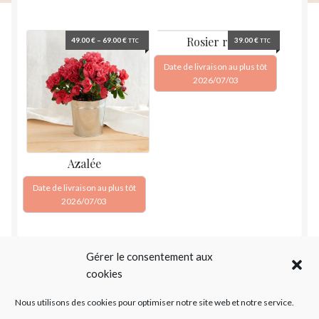
Galerie
Stands, salons, événementiel
Rosier rose
49.00
€
–
69.00
€
39.00
€
TTC
TTC
Interflora
Date de livraison au plus tôt
2026/07/03
Informations et contacts
Ouvrir
le
Panier
Ouvrir
menu
le
enfant
Mon compte
menu
Azalée
enfant
Date de livraison au plus tôt
2026/07/03
Gérer le consentement aux
cookies
Nous utilisons des cookies pour optimiser notre site web et notre service.