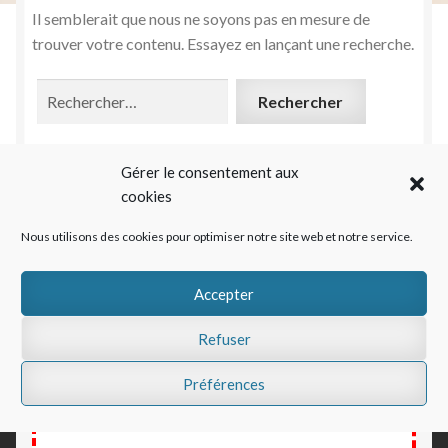
Galerie
Il semblerait que nous ne soyons pas en mesure de
trouver votre contenu. Essayez en lançant une recherche.
Stands, salons, événementiel
Interflora
Rechercher :
Informations et contacts
Ouvrir
le
Panier
Ouvrir
Gérer le consentement aux
menu
le
cookies
enfant
Mon compte
menu
Nous utilisons des cookies pour optimiser notre site web et notre service.
enfant
Accepter
Donnez votre avis
Refuser
Préférences