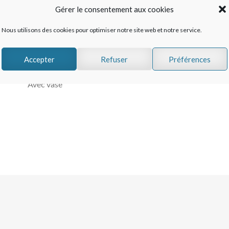
31
Gérer le consentement aux cookies
quantity
Nous utilisons des cookies pour optimiser notre site web et notre service.
Accepter
Refuser
Préférences
35 Roses pink mondial, Fraisia blanc, Amarante, Eucalypt
Avec vase