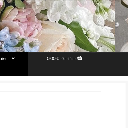
nier
0.00
€
0 article