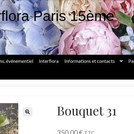
rflora Paris 15ème
ons, événementiel
Interflora
Informations et contacts
Pa
1
Bouquet 31
350.00
€
TTC