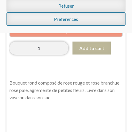
joindre (sur
Refuser
carte ou
ruban)
Préférences
Date de livraison au plus tôt 2026/08/07
Déclaration
Add to cart
quantity
Bouquet rond composé de rose rouge et rose branchue
rose pâle, agrémenté de petites fleurs. Livré dans son
vase ou dans son sac