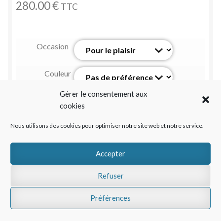
280.00
€
TTC
Occasion
Couleur
dominante
Gérer le consentement aux
(selon le
cookies
produit)
Message à
Nous utilisons des cookies pour optimiser notre site web et notre service.
joindre (sur
carte ou
Accepter
ruban)
Refuser
Date de livraison au plus tôt 2026/08/09
Préférences
Deuil
Add to cart