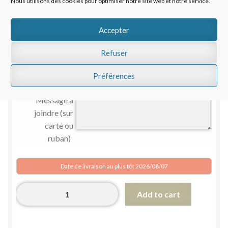
Nous utilisons des cookies pour optimiser notre site web et notre service.
Occasion
Accepter
Couleur
Refuser
dominante
(selon le
Préférences
produit)
Message à
joindre (sur
carte ou
ruban)
Date de livraison au plus tôt 2026/08/07
Bouquet
Add to cart
de
roses
quantity