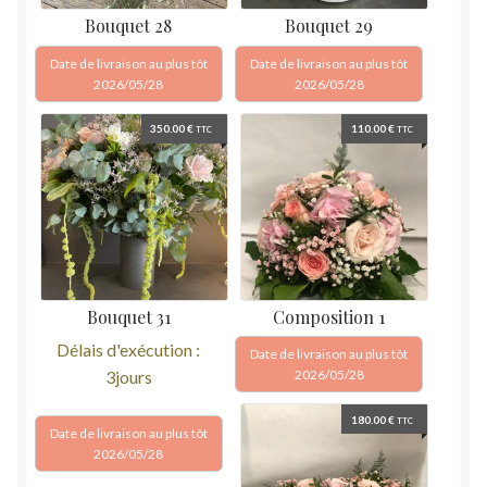
Bouquet 28
Bouquet 29
Date de livraison au plus tôt
Date de livraison au plus tôt
2026/05/28
2026/05/28
350.00
€
110.00
€
TTC
TTC
Bouquet 31
Composition 1
Délais d'exécution :
Date de livraison au plus tôt
3jours
2026/05/28
180.00
€
TTC
Date de livraison au plus tôt
2026/05/28