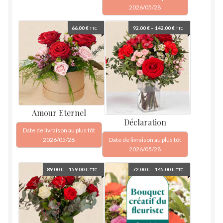
2026/05/28
66.00
€
92.00
€
–
142.00
€
TTC
TTC
Amour Eternel
Déclaration
Date de livraison au plus tôt
2026/05/28
Date de livraison au plus tôt
2026/05/28
89.00
€
–
159.00
€
72.00
€
–
145.00
€
TTC
TTC