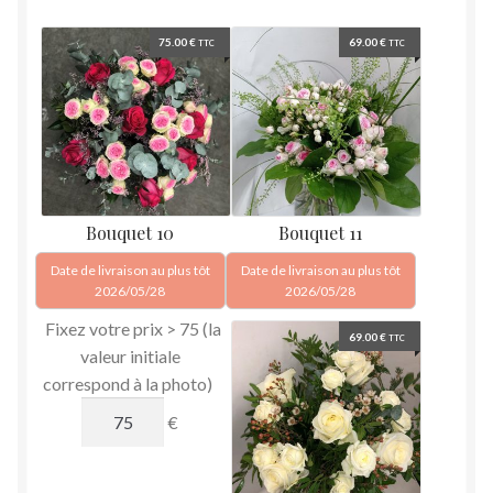
75.00
€
69.00
€
TTC
TTC
Bouquet 10
Bouquet 11
Date de livraison au plus tôt
Date de livraison au plus tôt
2026/05/28
2026/05/28
Fixez votre prix >
75
(la
69.00
€
TTC
valeur initiale
correspond à la photo)
€